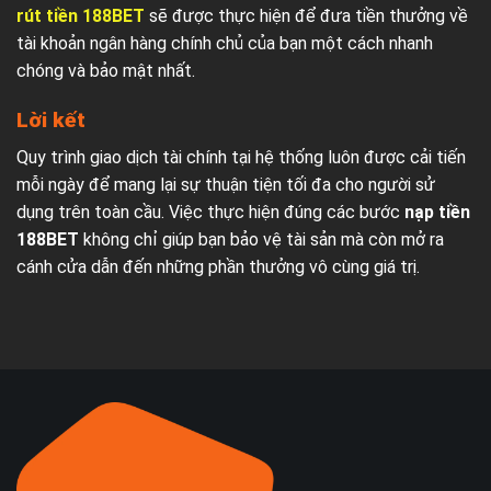
rút tiền 188BET
sẽ được thực hiện để đưa tiền thưởng về
tài khoản ngân hàng chính chủ của bạn một cách nhanh
chóng và bảo mật nhất.
Lời kết
Quy trình giao dịch tài chính tại hệ thống luôn được cải tiến
mỗi ngày để mang lại sự thuận tiện tối đa cho người sử
dụng trên toàn cầu. Việc thực hiện đúng các bước
nạp tiền
188BET
không chỉ giúp bạn bảo vệ tài sản mà còn mở ra
cánh cửa dẫn đến những phần thưởng vô cùng giá trị.