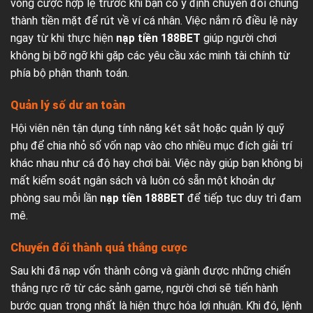
vòng cược hợp lệ trước khi bạn có ý định chuyển đổi chúng
thành tiền mặt để rút về ví cá nhân. Việc nắm rõ điều lệ này
ngay từ khi thực hiện
nạp tiền 188BET
giúp người chơi
không bị bỡ ngỡ khi gặp các yêu cầu xác minh tài chính từ
phía bộ phận thanh toán.
Quản lý số dư an toàn
Hội viên nên tận dụng tính năng két sắt hoặc quản lý quỹ
phụ để chia nhỏ số vốn nạp vào cho nhiều mục đích giải trí
khác nhau như cá độ hay chơi bài. Việc này giúp bạn không bị
mất kiểm soát ngân sách và luôn có sẵn một khoản dự
phòng sau mỗi lần
nạp tiền 188BET
để tiếp tục duy trì đam
mê.
Chuyển đổi thành quả thắng cược
Sau khi đã nạp vốn thành công và giành được những chiến
thắng rực rỡ từ các sảnh game, người chơi sẽ tiến hành
bước quan trọng nhất là hiện thực hóa lợi nhuận. Khi đó, lệnh