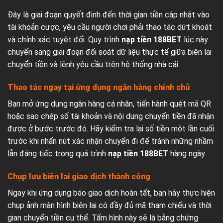
Đây là giai đoạn quyết định đến thời gian tiền cập nhật vào
tài khoản cược, yêu cầu người chơi phải thao tác dứt khoát
và chính xác tuyệt đối. Quy trình
nạp tiền 188BET
lúc này
chuyển sang giai đoạn đối soát dữ liệu thực tế giữa biên lai
chuyển tiền và lệnh yêu cầu trên hệ thống nhà cái.
Thao tác ngay tại ứng dụng ngân hàng chính chủ
Bạn mở ứng dụng ngân hàng cá nhân, tiến hành quét mã QR
hoặc sao chép số tài khoản và nội dung chuyển tiền đã nhận
được ở bước trước đó. Hãy kiểm tra lại số tiền một lần cuối
trước khi nhấn nút xác nhận chuyển đi để tránh những nhầm
lẫn đáng tiếc trong quá trình
nạp tiền 188BET
hàng ngày.
Chụp lưu biên lai giao dịch thành công
Ngay khi ứng dụng báo giao dịch hoàn tất, bạn hãy thực hiện
chụp ảnh màn hình biên lai có đầy đủ mã tham chiếu và thời
gian chuyển tiền cụ thể. Tấm hình này sẽ là bằng chứng