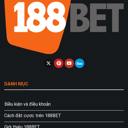
DANH MỤC
Điều kiện và điều khoản
Cách đặt cược trên 188BET
Giới thiệu 188BET