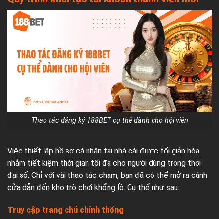
Thao tác đăng ký 188BET cụ thể dành cho hội viên
Việc thiết lập hồ sơ cá nhân tại nhà cái được tối giản hóa
nhằm tiết kiệm thời gian tối đa cho người dùng trong thời
đại số. Chỉ với vài thao tác chạm, bạn đã có thể mở ra cánh
cửa dẫn đến kho trò chơi khổng lồ. Cụ thể như sau:
Truy cập trang chủ chính thống