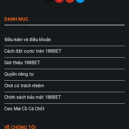
DANH MỤC
Điều kiện và điều khoản
Cách đặt cược trên 188BET
Giới thiệu 188BET
Quyền riêng tư
Chơi có trách nhiệm
Chính sách bảo mật 188BET
Ceo Mai Cồ Cá Chốt
VỀ CHÚNG TÔI