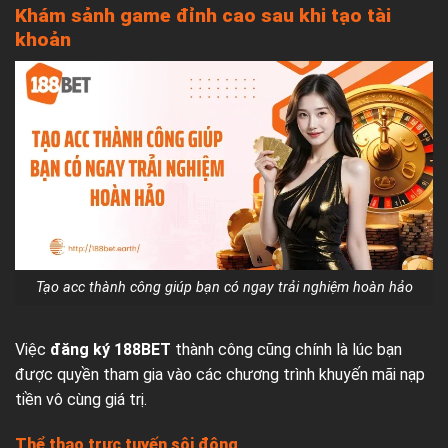
Khám sảnh game đỉnh cao sau khi tạo tài
khoản
Tạo acc thành công giúp bạn có ngay trải nghiệm hoàn hảo
Việc
đăng ký 188BET
thành công cũng chính là lúc bạn
được quyền tham gia vào các chương trình khuyến mãi nạp
tiền vô cùng giá trị.
Thể thao trực tuyến sôi động